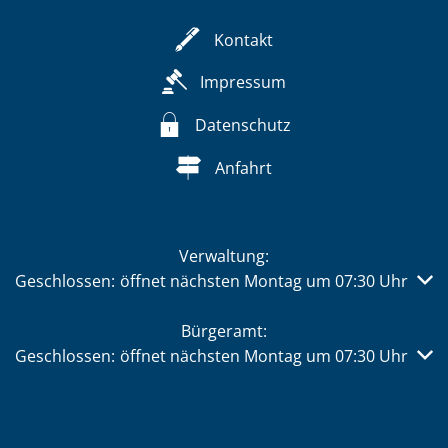
Kontakt
Impressum
Datenschutz
Anfahrt
Verwaltung:
Klicken, um weitere Öffnungs- oder Schließzeiten auszub
Geschlossen:
öffnet nächsten Montag um 07:30 Uhr
Bürgeramt:
Klicken, um weitere Öffnungs- oder Schließzeiten auszub
Geschlossen:
öffnet nächsten Montag um 07:30 Uhr