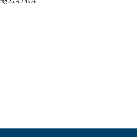
ag 25,-€ / 45,-€