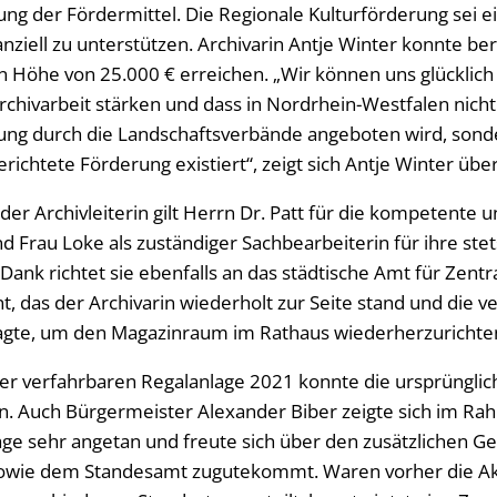
ung der Fördermittel. Die Regionale Kulturförderung sei 
ziell zu unterstützen. Archivarin Antje Winter konnte ber
n Höhe von 25.000 € erreichen. „Wir können uns glücklich 
rchivarbeit stärken und dass in Nordrhein-Westfalen nicht
tung durch die Landschaftsverbände angeboten wird, sond
erichtete Förderung existiert“, zeigt sich Antje Winter übe
r Archivleiterin gilt Herrn Dr. Patt für die kompetente 
d Frau Loke als zuständiger Sachbearbeiterin für ihre stets
Dank richtet sie ebenfalls an das städtische Amt für Zentr
as der Archivarin wiederholt zur Seite stand und die v
gte, um den Magazinraum im Rathaus wiederherzurichte
er verfahrbaren Regalanlage 2021 konnte die ursprünglic
n. Auch Bürgermeister Alexander Biber zeigte sich im Ra
age sehr angetan und freute sich über den zusätzlichen Ge
sowie dem Standesamt zugutekommt. Waren vorher die A