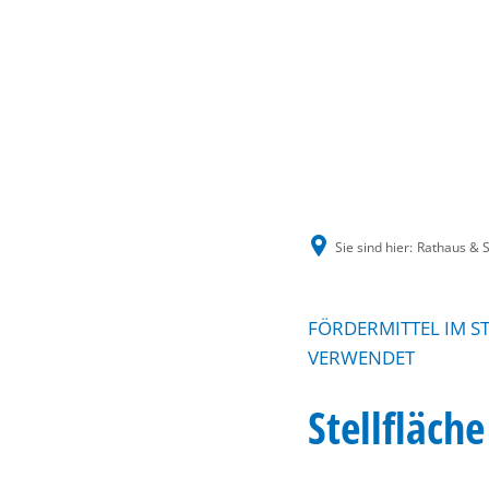
Sie sind hier:
Rathaus & S
FÖRDERMITTEL IM S
VERWENDET
Stellfläch