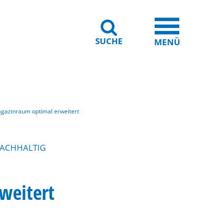
SUCHE
iheit
Leichte Sprache
MENÜ
agazinraum optimal erweitert
NACHHALTIG
weitert