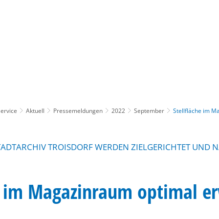
Gebärdensprache
Barrierefre
ervice
Aktuell
Pressemeldungen
2022
September
Stellfläche im M
TADTARCHIV TROISDORF WERDEN ZIELGERICHTET UND 
e im Magazinraum optimal er