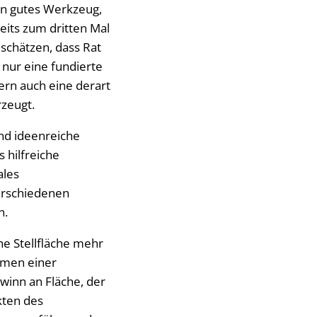
ein gutes Werkzeug,
eits zum dritten Mal
schätzen, dass Rat
 nur eine fundierte
ern auch eine derart
rzeugt.
und ideenreiche
 hilfreiche
ales
erschiedenen
n.
he Stellfläche mehr
hmen einer
winn an Fläche, der
kten des