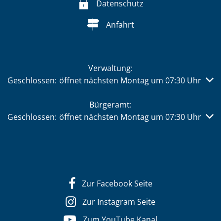
Datenschutz
Anfahrt
Verwaltung:
Klicken, um weitere Öffnungs- oder Schließzeiten auszub
Geschlossen:
öffnet nächsten Montag um 07:30 Uhr
Bürgeramt:
Klicken, um weitere Öffnungs- oder Schließzeiten auszub
Geschlossen:
öffnet nächsten Montag um 07:30 Uhr
Zur Facebook Seite
Zur Instagram Seite
Zum YouTube Kanal