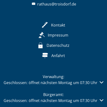
rathaus@troisdorf.de
Kontakt
Impressum
Datenschutz
Anfahrt
Verwaltung:
Klicken, um weitere Öffnungs- oder Schließzeiten auszub
Geschlossen:
öffnet nächsten Montag um 07:30 Uhr
Bürgeramt:
Klicken, um weitere Öffnungs- oder Schließzeiten auszub
Geschlossen:
öffnet nächsten Montag um 07:30 Uhr