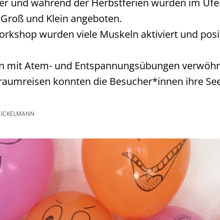
r und während der Herbstferien wurden im Ufe
r Groß und Klein angeboten.
rkshop wurden viele Muskeln aktiviert und pos
n mit Atem- und Entspannungsübungen verwöhn
raumreisen konnten die Besucher*innen ihre Se
EICKELMANN