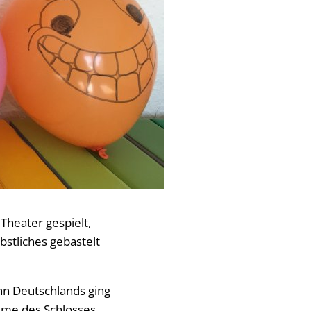
heater gespielt,
stliches gebastelt
hn Deutschlands ging
äume des Schlosses