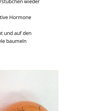
rstübchen wieder
itive Hormone
t und auf den
ele baumeln