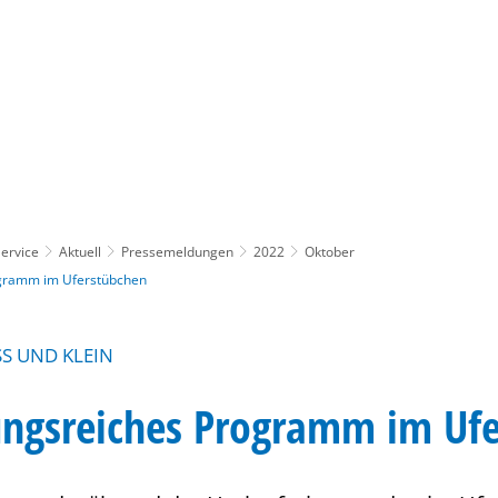
Gebärdensprache
Barrierefre
ervice
Aktuell
Pressemeldungen
2022
Oktober
gramm im Uferstübchen
S UND KLEIN
ngsreiches Programm im Ufe