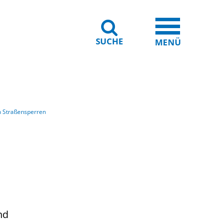
SUCHE
iheit
Leichte Sprache
MENÜ
n Straßensperren
nd