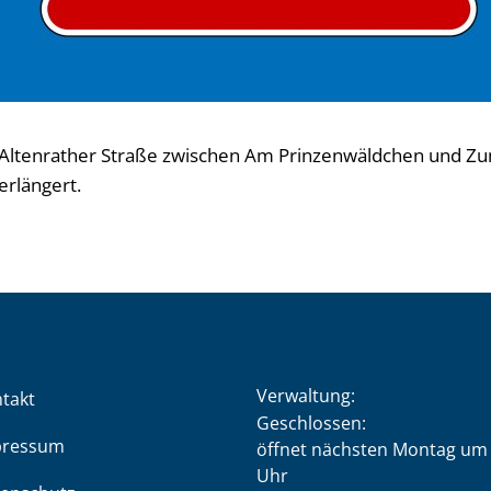
r Altenrather Straße zwischen Am Prinzenwäldchen und Z
erlängert.
Verwaltung:
takt
Klicken, um weitere Öffnung
Geschlossen:
pressum
öffnet nächsten Montag um 
Uhr