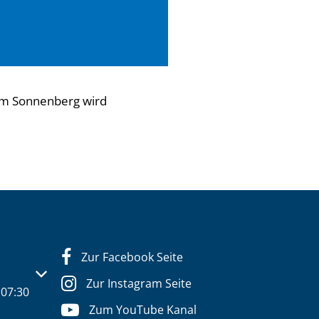
um Sonnenberg wird
Zur Facebook Seite
s- oder Schließzeiten auszublenden
Zur Instagram Seite
07:30
Zum YouTube Kanal