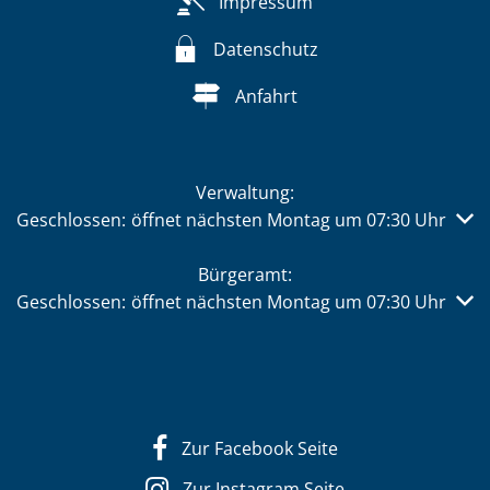
Impressum
Datenschutz
Anfahrt
Verwaltung:
Klicken, um weitere Öffnungs- oder Schließzeiten auszub
Geschlossen:
öffnet nächsten Montag um 07:30 Uhr
Bürgeramt:
Klicken, um weitere Öffnungs- oder Schließzeiten auszub
Geschlossen:
öffnet nächsten Montag um 07:30 Uhr
Zur Facebook Seite
Zur Instagram Seite