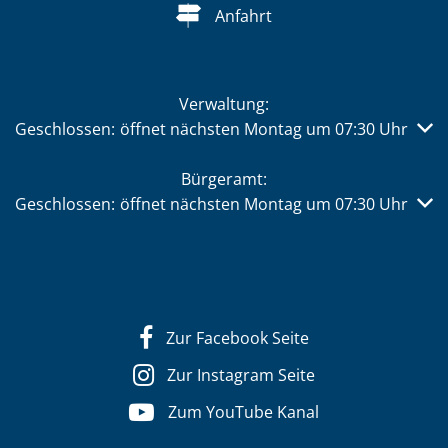
Anfahrt
Verwaltung:
Klicken, um weitere Öffnungs- oder Schließzeiten auszub
Geschlossen:
öffnet nächsten Montag um 07:30 Uhr
Bürgeramt:
Klicken, um weitere Öffnungs- oder Schließzeiten auszub
Geschlossen:
öffnet nächsten Montag um 07:30 Uhr
Zur Facebook Seite
Zur Instagram Seite
Zum YouTube Kanal