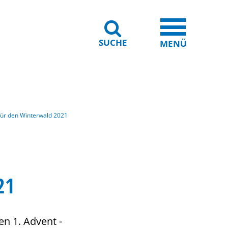
SUCHE
iheit
Leichte Sprache
MENÜ
für den Winterwald 2021
21
n 1. Advent -