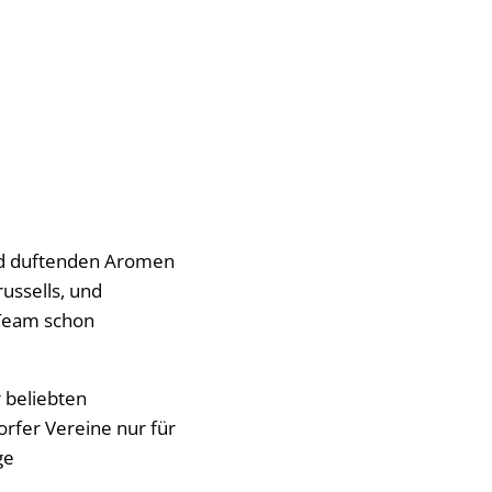
nd duftenden Aromen
ussells, und
-Team schon
 beliebten
rfer Vereine nur für
ge