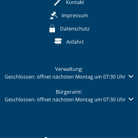
Kontakt
Impressum
Datenschutz
Anfahrt
Verwaltung:
Klicken, um weitere Öffnungs- oder Schließzeiten auszub
Geschlossen:
öffnet nächsten Montag um 07:30 Uhr
Bürgeramt:
Klicken, um weitere Öffnungs- oder Schließzeiten auszub
Geschlossen:
öffnet nächsten Montag um 07:30 Uhr