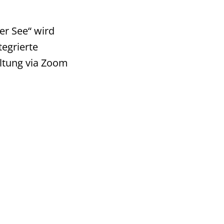
er See“ wird
tegrierte
ltung via Zoom