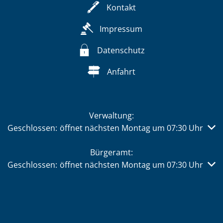
Kontakt
Impressum
Datenschutz
Anfahrt
Verwaltung:
Klicken, um weitere Öffnungs- oder Schließzeiten auszub
Geschlossen:
öffnet nächsten Montag um 07:30 Uhr
Bürgeramt:
Klicken, um weitere Öffnungs- oder Schließzeiten auszub
Geschlossen:
öffnet nächsten Montag um 07:30 Uhr