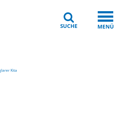
SUCHE
iheit
Leichte Sprache
MENÜ
larer Kita