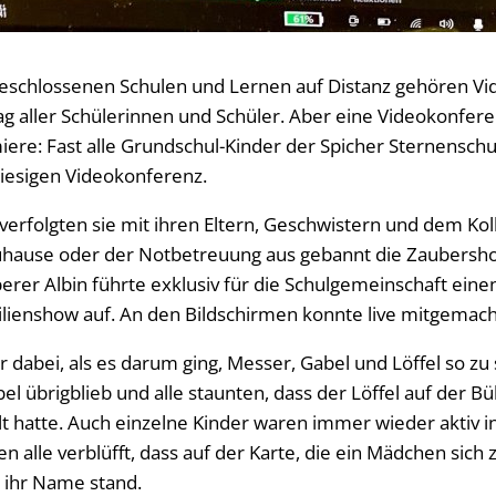
n geschlossenen Schulen und Lernen auf Distanz gehören 
ag aller Schülerinnen und Schüler. Aber eine Videokonferen
iere: Fast alle Grundschul-Kinder der Spicher Sternenschul
iesigen Videokonferenz.
verfolgten sie mit ihren Eltern, Geschwistern und dem Ko
uhause oder der Notbetreuung aus gebannt die Zaubersh
erer Albin führte exklusiv für die Schulgemeinschaft ein
lienshow auf. An den Bildschirmen konnte live mitgemac
er dabei, als es darum ging, Messer, Gabel und Löffel so zu
el übrigblieb und alle staunten, dass der Löffel auf der Bü
 hatte. Auch einzelne Kinder waren immer wieder aktiv in
 alle verblüfft, dass auf der Karte, die ein Mädchen sich z
s ihr Name stand.