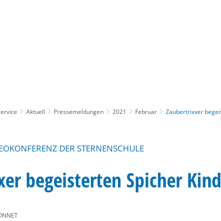
Gebärdensprache
Barrierefre
ervice
Aktuell
Pressemeldungen
2021
Februar
Zaubertrixxer begei
EOKONFERENZ DER STERNENSCHULE
xer begeisterten Spicher Kin
ONNET