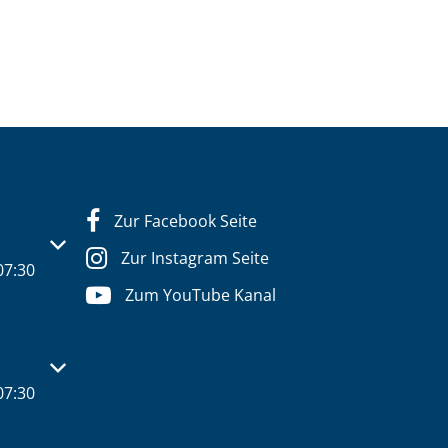
Zur Facebook Seite
s- oder Schließzeiten auszublenden
Zur Instagram Seite
07:30
Zum YouTube Kanal
s- oder Schließzeiten auszublenden
07:30