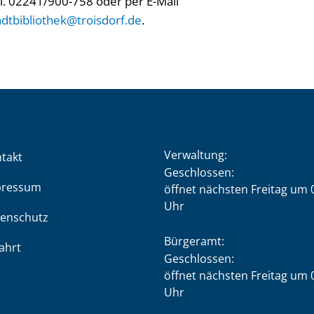
el. 02241/900-758 oder per E-Mail
adtbibliothek@troisdorf.de
.
Verwaltung:
takt
Klicken, um weitere Öffnung
Geschlossen:
pressum
öffnet nächsten Freitag um 
Uhr
enschutz
Bürgeramt:
ahrt
Klicken, um weitere Öffnung
Geschlossen:
öffnet nächsten Freitag um 
Uhr