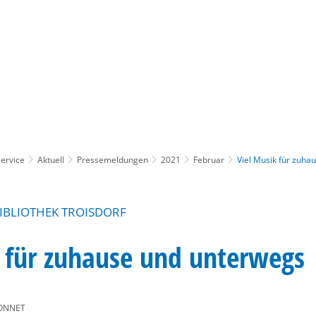
Gebärdensprache
Barrierefre
ervice
Aktuell
Pressemeldungen
2021
Februar
Viel Musik für zuha
BIBLIOTHEK TROISDORF
k für zuhause und unterwegs
ONNET