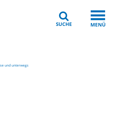
SUCHE
iheit
Leichte Sprache
MENÜ
use und unterwegs