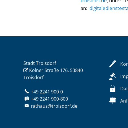
troisdorf.de
, unter T
an:
digitaledienstest
Stadt Troisdorf
Kon
Kölner Straße 176, 53840
Im
Troisdorf
Dat
+49 2241 900-0
+49 2241 900-800
Anf
rathaus@troisdorf.de