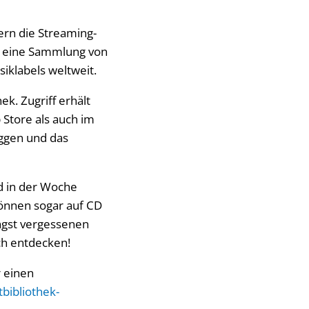
zern die Streaming-
et eine Sammlung von
iklabels weltweit.
k. Zugriff erhält
Store als auch im
oggen und das
d in der Woche
önnen sogar auf CD
ängst vergessenen
ch entdecken!
r einen
bibliothek-