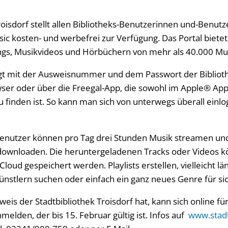
roisdorf stellt allen Bibliotheks-Benutzerinnen und-Benut
sic kosten- und werbefrei zur Verfügung. Das Portal biet
ngs, Musikvideos und Hörbüchern von mehr als 40.000 Mus
t mit der Ausweisnummer und dem Passwort der Bibliothe
er oder über die Freegal-App, die sowohl im Apple® App 
u finden ist. So kann man sich von unterwegs überall einl
enutzer können pro Tag drei Stunden Musik streamen un
downloaden. Die heruntergeladenen Tracks oder Videos k
Cloud gespeichert werden. Playlists erstellen, vielleicht l
ünstlern suchen oder einfach ein ganz neues Genre für si
is der Stadtbibliothek Troisdorf hat, kann sich online fü
lden, der bis 15. Februar gültig ist. Infos auf
www.stadt