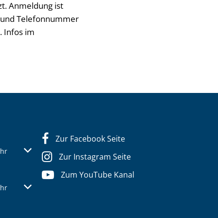
t. Anmeldung ist
e und Telefonnummer
. Infos im
Zur Facebook Seite
s- oder Schließzeiten auszublenden
Von 07:30 bis 12:30 Uhr
hr
Zur Instagram Seite
Zum YouTube Kanal
s- oder Schließzeiten auszublenden
Von 07:30 bis 12:30 Uhr
hr