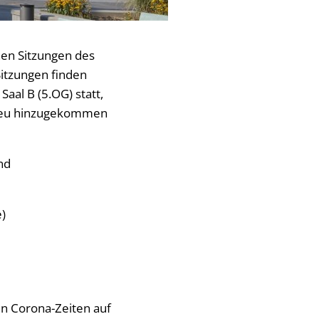
hen Sitzungen des
Sitzungen finden
aal B (5.OG) statt,
. Neu hinzugekommen
nd
e)
in Corona-Zeiten auf