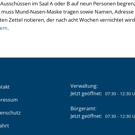
 Ausschüssen im Saal A oder B auf neun Personen begrenz
an muss Mund-Nasen-Maske tragen sowie Namen, Adress
en Zettel notieren, der nach acht Wochen vernichtet wird
tem
.
Verwaltung:
takt
Klicken, um weitere Öffnung
Jetzt geöffnet:
07:30
-
12:30
U
pressum
Bürgeramt:
enschutz
Klicken, um weitere Öffnung
Jetzt geöffnet:
07:30
-
12:30
U
ahrt