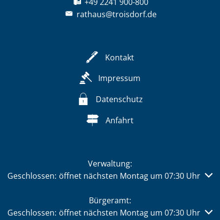
+49 2241 900-800
rathaus@troisdorf.de
Kontakt
Impressum
Datenschutz
Anfahrt
Verwaltung:
Klicken, um weitere Öffnungs- oder Schließzeiten auszub
Geschlossen:
öffnet nächsten Montag um 07:30 Uhr
Bürgeramt:
Klicken, um weitere Öffnungs- oder Schließzeiten auszub
Geschlossen:
öffnet nächsten Montag um 07:30 Uhr