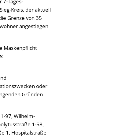
r 7-Tages-
ieg-Kreis, der aktuell
 die Grenze von 35
nwohner angestiegen
e Maskenpflicht
e:
ind
kationszwecken oder
wingenden Gründen
 1-97, Wilhelm-
olytusstraße 1-58,
ße 1, Hospitalstraße