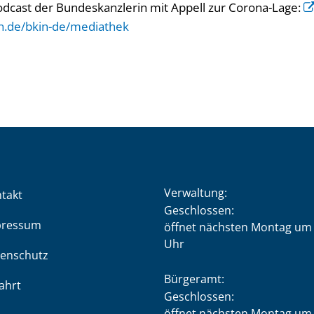
odcast der Bundeskanzlerin mit Appell zur Corona-Lage:
n.de/bkin-de/mediathek
Verwaltung:
takt
Klicken, um weitere Öffnung
Geschlossen:
pressum
öffnet nächsten Montag um 
Uhr
enschutz
Bürgeramt:
ahrt
Klicken, um weitere Öffnung
Geschlossen:
öffnet nächsten Montag um 