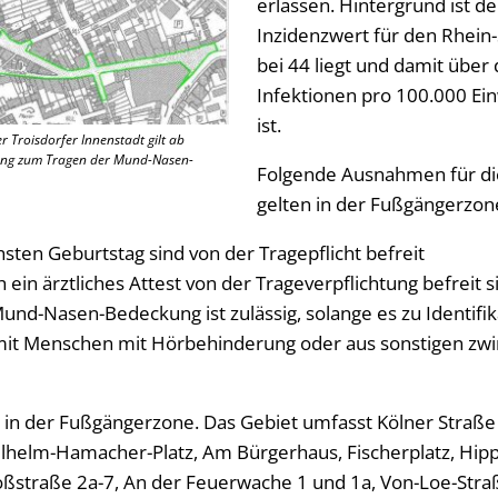
erlassen. Hintergrund ist de
Inzidenzwert für den Rhein-S
bei 44 liegt und damit über
Infektionen pro 100.000 Ei
ist.
 Troisdorfer Innenstadt gilt ab
tung zum Tragen der Mund-Nasen-
Folgende Ausnahmen für di
gelten in der Fußgängerzon
sten Geburtstag sind von der Tragepflicht befreit
 ein ärztliches Attest von der Trageverpflichtung befreit s
d-Nasen-Bedeckung ist zulässig, solange es zu Identifi
it Menschen mit Hörbehinderung oder aus sonstigen z
lt in der Fußgängerzone. Das Gebiet umfasst Kölner Straße
helm-Hamacher-Platz, Am Bürgerhaus, Fischerplatz, Hipp
loßstraße 2a-7, An der Feuerwache 1 und 1a, Von-Loe-Stra