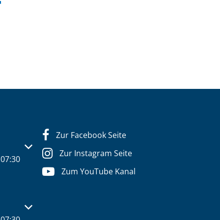
Zur Facebook Seite
s- oder Schließzeiten auszublenden
Zur Instagram Seite
07:30
Zum YouTube Kanal
s- oder Schließzeiten auszublenden
07:30