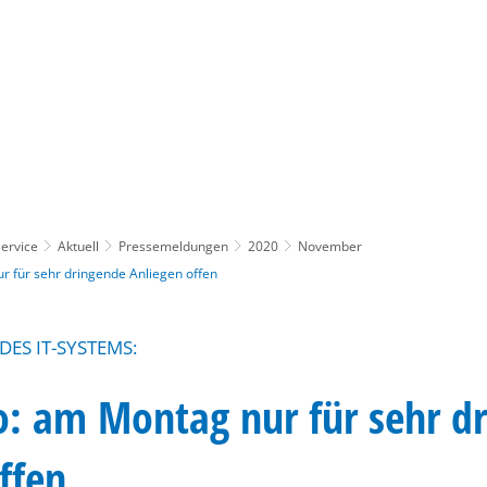
Gebärdensprache
Barrierefre
ervice
Aktuell
Pressemeldungen
2020
November
 für sehr dringende Anliegen offen
ES IT-SYSTEMS:
o: am Montag nur für sehr d
ffen