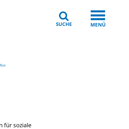
SUCHE
iheit
Leichte Sprache
MENÜ
 Not
n für soziale