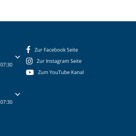
Zur Facebook Seite
s- oder Schließzeiten auszublenden
Zur Instagram Seite
07:30
Zum YouTube Kanal
s- oder Schließzeiten auszublenden
07:30