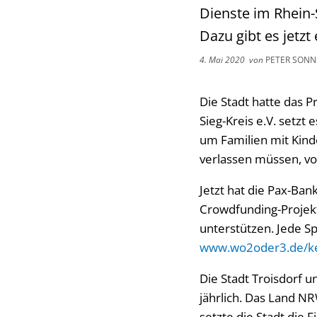
Dienste im Rhein-S
Dazu gibt es jetz
4. Mai 2020
von
PETER SONN
Die Stadt hatte das P
Sieg-Kreis e.V. setzt
um Familien mit Kind
verlassen müssen, vo
Jetzt hat die Pax-Ban
Crowdfunding-Projek
unterstützen. Jede Sp
www.wo2oder3.de/ke
Die Stadt Troisdorf u
jährlich. Das Land NR
setzte die Stadt die F