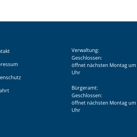
Verwaltung:
takt
Klicken, um weitere Öffnung
Geschlossen:
pressum
öffnet nächsten Montag um 
Uhr
enschutz
Bürgeramt:
ahrt
Klicken, um weitere Öffnung
Geschlossen:
öffnet nächsten Montag um 
Uhr