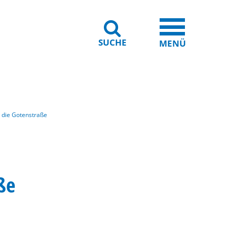
SUCHE
iheit
Leichte Sprache
MENÜ
 die Gotenstraße
ße