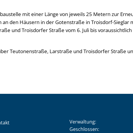
ustelle mit einer Länge von jeweils 25 Metern zur Erne
 an den Häusern in der Gotenstraße in Troisdorf-Sieglar 
aße und Troisdorfer Straße vom 6. Juli bis voraussichtli
über Teutonenstraße, Larstraße und Troisdorfer Straße u
Verwaltung:
takt
Klicken, um weitere Öffnung
Geschlossen: