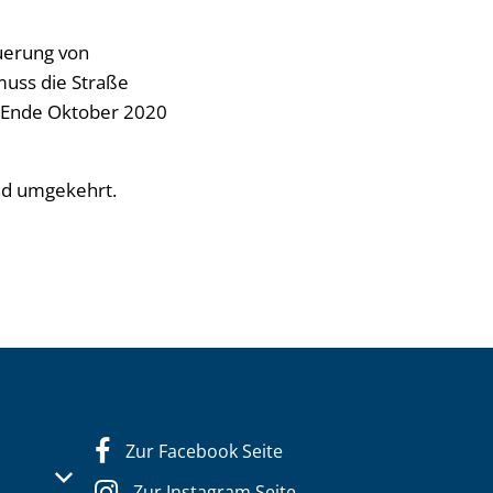
uerung von
muss die Straße
ch Ende Oktober 2020
nd umgekehrt.
Zur Facebook Seite
s- oder Schließzeiten auszublenden
Zur Instagram Seite