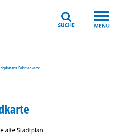
SUCHE
iheit
Leichte Sprache
MENÜ
adtplan mit Fahrradkarte
adkarte
e alte Stadtplan