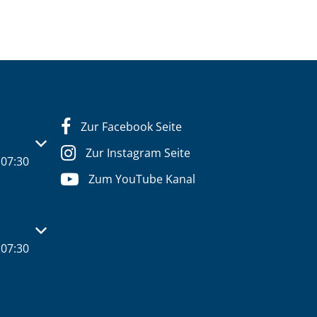
Zur Facebook Seite
s- oder Schließzeiten auszublenden
Zur Instagram Seite
07:30
Zum YouTube Kanal
s- oder Schließzeiten auszublenden
07:30