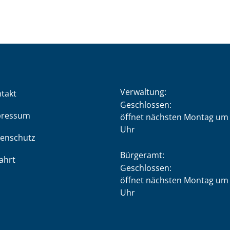
Verwaltung:
takt
Klicken, um weitere Öffnung
Geschlossen:
pressum
öffnet nächsten Montag um 
Uhr
enschutz
Bürgeramt:
ahrt
Klicken, um weitere Öffnung
Geschlossen:
öffnet nächsten Montag um 
Uhr