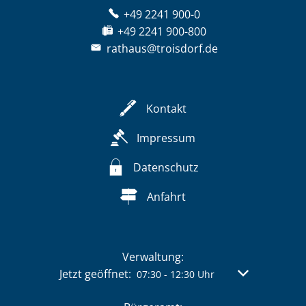
+49 2241 900-0
+49 2241 900-800
rathaus@troisdorf.de
Kontakt
Impressum
Datenschutz
Anfahrt
Verwaltung:
Klicken, um weitere Öffnungs- oder Schließzeit
Jetzt geöffnet:
Von 07:30 bis 
07:30
-
12:30
Uhr