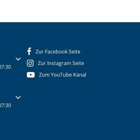
Zur Facebook Seite
s- oder Schließzeiten auszublenden
Zur Instagram Seite
07:30
Zum YouTube Kanal
s- oder Schließzeiten auszublenden
07:30