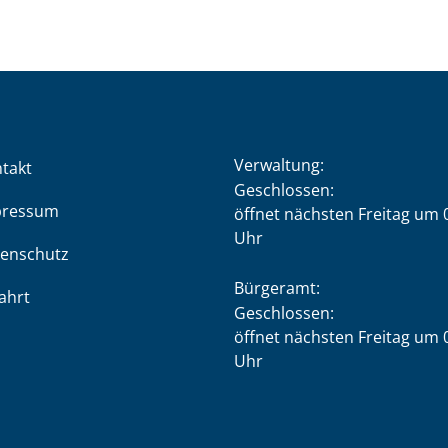
Verwaltung:
takt
Klicken, um weitere Öffnung
Geschlossen:
pressum
öffnet nächsten Freitag um 
Uhr
enschutz
Bürgeramt:
ahrt
Klicken, um weitere Öffnung
Geschlossen:
öffnet nächsten Freitag um 
Uhr