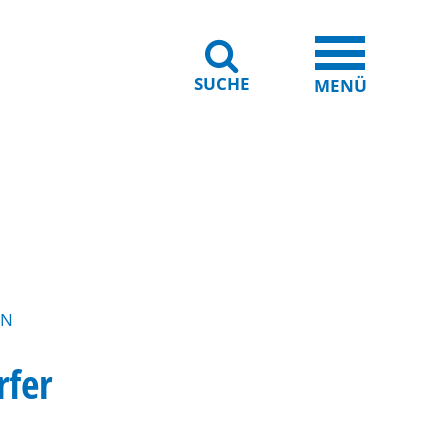
SUCHE
iheit
Leichte Sprache
MENÜ
EN
rfer