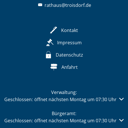
rathaus@troisdorf.de
Kontakt
Impressum
Datenschutz
Anfahrt
Verwaltung:
Klicken, um weitere Öffnungs- oder Schließzeiten auszub
Geschlossen:
öffnet nächsten Montag um 07:30 Uhr
Bürgeramt:
Klicken, um weitere Öffnungs- oder Schließzeiten auszub
Geschlossen:
öffnet nächsten Montag um 07:30 Uhr