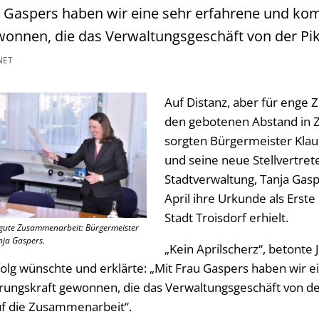
au Gaspers haben wir eine sehr erfahrene und ko
onnen, die das Verwaltungsgeschäft von der Pike
NET
Auf Distanz, aber für enge
den gebotenen Abstand in 
sorgten Bürgermeister Klau
und seine neue Stellvertrete
Stadtverwaltung, Tanja Gaspe
April ihre Urkunde als Erst
Stadt Troisdorf erhielt.
 gute Zusammenarbeit: Bürgermeister
nja Gaspers.
„Kein Aprilscherz“, betonte J
folg wünschte und erklärte: „Mit Frau Gaspers haben wir 
ngskraft gewonnen, die das Verwaltungsgeschäft von der
auf die Zusammenarbeit“.