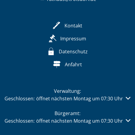
Kontakt
Impressum
Datenschutz
Anfahrt
Verwaltung:
Klicken, um weitere Öffnungs- oder Schließzeiten auszub
Geschlossen:
öffnet nächsten Montag um 07:30 Uhr
Bürgeramt:
Klicken, um weitere Öffnungs- oder Schließzeiten auszub
Geschlossen:
öffnet nächsten Montag um 07:30 Uhr