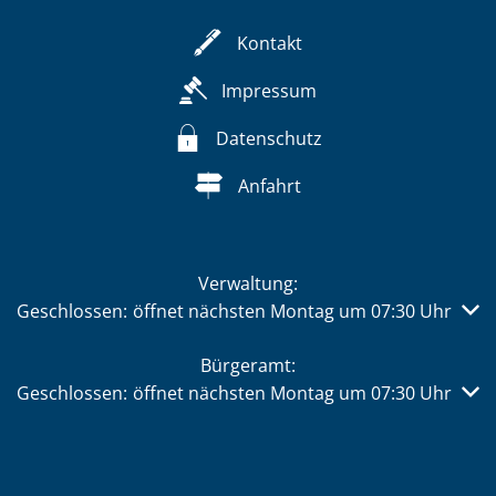
Kontakt
Impressum
Datenschutz
Anfahrt
Verwaltung:
Klicken, um weitere Öffnungs- oder Schließzeiten auszub
Geschlossen:
öffnet nächsten Montag um 07:30 Uhr
Bürgeramt:
Klicken, um weitere Öffnungs- oder Schließzeiten auszub
Geschlossen:
öffnet nächsten Montag um 07:30 Uhr