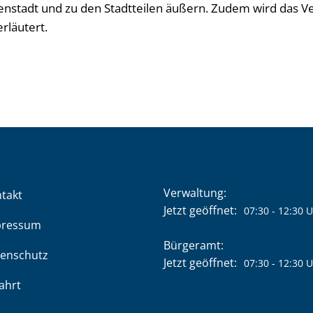
enstadt und zu den Stadtteilen äußern. Zudem wird das V
rläutert.
Verwaltung:
takt
Klicken, um weitere Öffnung
Jetzt geöffnet:
07:30
-
12:30
U
pressum
Bürgeramt:
enschutz
Klicken, um weitere Öffnung
Jetzt geöffnet:
07:30
-
12:30
U
ahrt