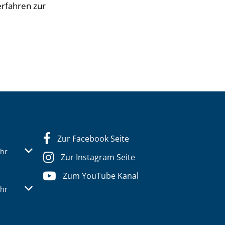
erfahren zur
Zur Facebook Seite
s- oder Schließzeiten auszublenden
Von 07:30 bis 12:30 Uhr
hr
Zur Instagram Seite
Zum YouTube Kanal
s- oder Schließzeiten auszublenden
Von 07:30 bis 12:30 Uhr
hr