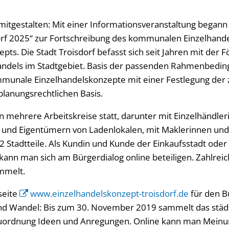
 mitgestalten: Mit einer Informationsveranstaltung begann
orf 2025“ zur Fortschreibung des kommunalen Einzelhande
ts. Die Stadt Troisdorf befasst sich seit Jahren mit der 
andels im Stadtgebiet. Basis der passenden Rahmenbedin
mmunale Einzelhandelskonzepte mit einer Festlegung der
planungsrechtlichen Basis.
 mehrere Arbeitskreise statt, darunter mit Einzelhändle
 und Eigentümern von Ladenlokalen, mit Maklerinnen und
 Stadtteile. Als Kundin und Kunde der Einkaufsstadt oder a
kann man sich am Bürgerdialog online beteiligen. Zahlrei
mmelt.
seite
www.einzelhandelskonzept-troisdorf.de
für den B
und Wandel: Bis zum 30. November 2019 sammelt das städ
uordnung Ideen und Anregungen. Online kann man Meinu