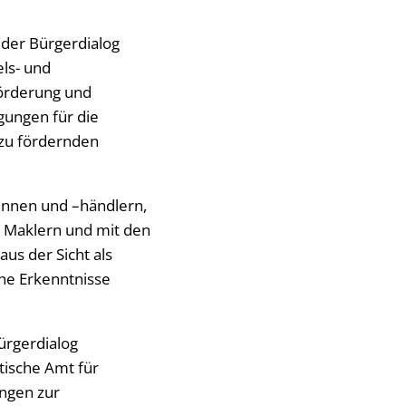
 der Bürgerdialog
ls- und
Förderung und
gungen für die
 zu fördernden
rinnen und –händlern,
 Maklern und mit den
us der Sicht als
che Erkenntnisse
ürgerdialog
tische Amt für
ngen zur