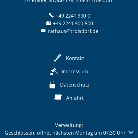
Kölner Straße 176, 53840 Troisdorf
+49 2241 900-0
+49 2241 900-800
rathaus@troisdorf.de
Kontakt
Impressum
Datenschutz
Anfahrt
Verwaltung:
Klicken, um weitere Öffnungs- oder Schließzeiten auszub
Geschlossen:
öffnet nächsten Montag um 07:30 Uhr