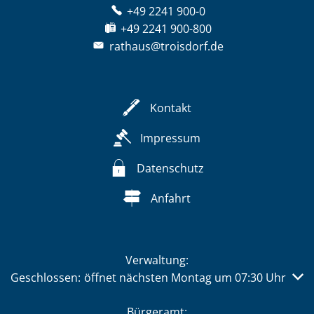
+49 2241 900-0
+49 2241 900-800
rathaus@troisdorf.de
Kontakt
Impressum
Datenschutz
Anfahrt
Verwaltung:
Klicken, um weitere Öffnungs- oder Schließzeiten auszub
Geschlossen:
öffnet nächsten Montag um 07:30 Uhr
Bürgeramt: