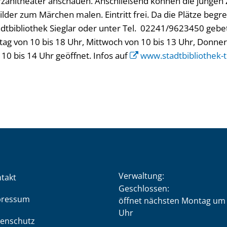
 Erzähltheater anschauen. Anschließend können die jungen 
lder zum Märchen malen. Eintritt frei. Da die Plätze begre
dtbibliothek Sieglar oder unter Tel. 02241/9623450 gebet
tag von 10 bis 18 Uhr, Mittwoch von 10 bis 13 Uhr, Donner
10 bis 14 Uhr geöffnet. Infos auf
www.stadtbibliothek-t
Verwaltung:
takt
Klicken, um weitere Öffnung
Geschlossen:
pressum
öffnet nächsten Montag um 
Uhr
enschutz