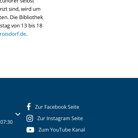
Zuhörer selbst
nzt sind, wird um
en. Die Bibliothek
stag von 13 bis 18
roisdorf.de
.
Zur Facebook Seite
s- oder Schließzeiten auszublenden
Zur Instagram Seite
07:30
Zum YouTube Kanal