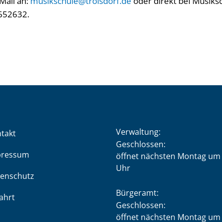
Mail an:
musikschule@troisdorf.de
oder direkt bei Musiks
1652632.
Verwaltung:
takt
Klicken, um weitere Öffnung
Geschlossen:
pressum
öffnet nächsten Montag um 
Uhr
enschutz
Bürgeramt:
ahrt
Klicken, um weitere Öffnung
Geschlossen:
öffnet nächsten Montag um 