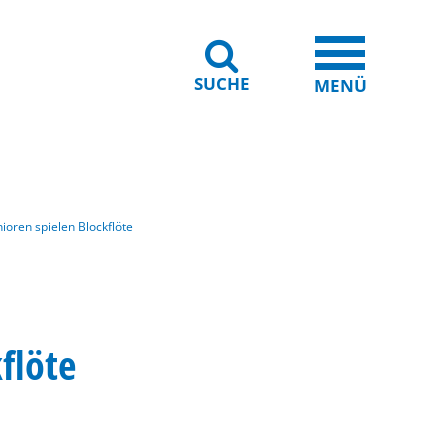
SUCHE
iheit
Leichte Sprache
MENÜ
ioren spielen Blockflöte
flöte