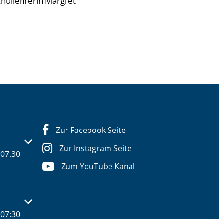
chullehrerin Margret
Zur Facebook Seite
s- oder Schließzeiten auszublenden
Zur Instagram Seite
07:30
Zum YouTube Kanal
s- oder Schließzeiten auszublenden
07:30