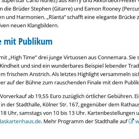
tic Superstar Carlo Nunez) aus Kerry und Akkordeon-Hexer
en die Brüder Stephen (Gitarre) und Eamon Rooney (Percus
n und Harmonien. „Ríanta“ schafft eine elegante Brücke 
iven neuen Klangbildern.
le mit Publikum
it „High Time“ drei junge Virtuosen aus Connemara. Sie 
Kindheit und sind ein wunderbares Beispiel lebender Tradi
em frischem Anstrich. Als letztes Highlight versammeln si
nstler auf der Bühne zum rauschenden Finale mit dem Publi
m Vorverkauf ab 19,55 Euro zuzüglich örtlicher Gebühren. Ei
in der Stadthalle, Kölner Str. 167, gegenüber dem Rathau
is18 Uhr, samstags von 10 bis 13 Uhr. Kartenbestellungen u
daskartenhaus.de
. Mehr Programm der Stadthalle auf
w