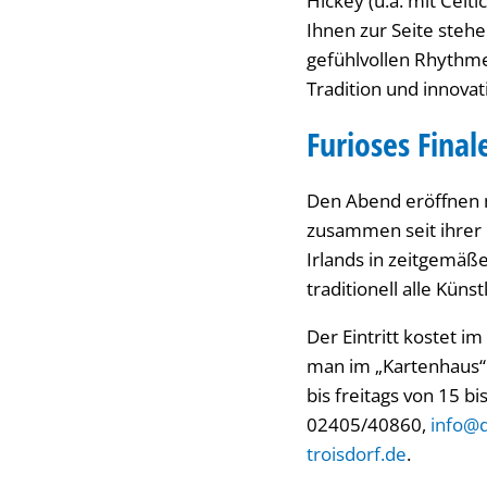
Hickey (u.a. mit Cel
Ihnen zur Seite steh
gefühlvollen Rhythme
Tradition und innovat
Furioses Fina
Den Abend eröffnen m
zusammen seit ihrer 
Irlands in zeitgemäß
traditionell alle Kü
Der Eintritt kostet i
man im „Kartenhaus“ 
bis freitags von 15 b
02405/40860,
info@
troisdorf.de
.