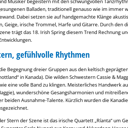
nd Musiker begeistern mit den schwungvollen Tanzrhythm
esungenen Balladen, traditionell genauso wie im immer 
ewand. Dabei setzen sie auf handgemachte Klänge akusti
, Geige, irische Trommel, Harfe und Gitarre. Durch den d
zene trägt das 18. Irish Spring diesem Trend Rechnung und
 Entwicklungen.
ern, gefühlvolle Rhythmen
die Begegnung dreier Gruppen aus den keltisch geprägten
hottland“ in Kanada). Die wilden Schwestern Cassie & Ma
 wie eine volle Band zu klingen. Meisterliches Handwerk auf
 (Maggie), wunderschöne Gesangsharmonien und mitreißen
der beiden Ausnahme-Talente. Kürzlich wurden die Kanadi
usgezeichnet.
er Stern der Szene ist das irische Quartett „Ríanta“ um G