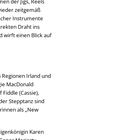
en der Jigs, Reels
wieder zeitgemäß
scher Instrumente
irekten Draht ins
 wirft einen Blick auf
 Regionen Irland und
ggie MacDonald
 Fiddle (Cassie),
der Stepptanz sind
erinnen als „New
eigenkönigin Karen