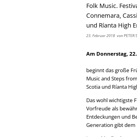
Folk Music. Festi
Connemara, Cassi
und Ríanta High E
23. Februar 2018
von
PETER 
Am Donnerstag, 22. 
beginnt das große Frü
Music and Steps fro
Scotia und Ríanta Hig
Das wohl wichtigste F
Vorfreude als bewähr
Entdeckungen und Be
Generation gibt dem 