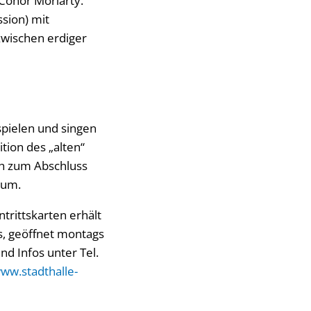
 Conor Moriarty.
sion) mit
zwischen erdiger
spielen und singen
tion des „alten“
ch zum Abschluss
kum.
ntrittskarten erhält
s, geöffnet montags
nd Infos unter Tel.
ww.stadthalle-