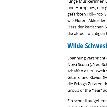
Junge Musikerinnen u
und Hornpipes, den g
gefärbten Folk-Pop G
wie Flöten, Akkordeon
Herz der keltischen S
die aktuell wichtigen
Wilde Schwest
Spannung verspricht 
Nova Scotia („Neu-Sc
schaffen es, zu zweit
Gitarre und Klavier
die Erfolgs-Zutaten 
Group of the Year“ a
Ein schnell aufgehend