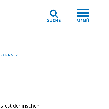
SUCHE
iheit
Leichte Sprache
MENÜ
al of Folk Music
sfest der irischen