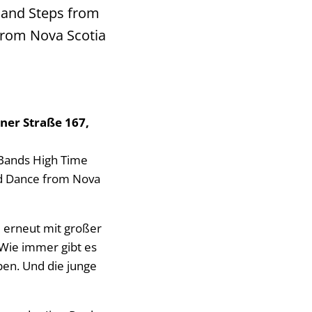
c and Steps from
from Nova Scotia
lner Straße 167,
n Bands High Time
nd Dance from Nova
e erneut mit großer
Wie immer gibt es
en. Und die junge