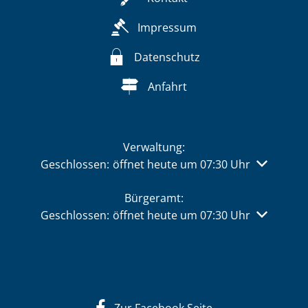
Impressum
Datenschutz
Anfahrt
Verwaltung:
Klicken, um weitere Öffnungs- oder Schließzeiten 
Geschlossen:
öffnet heute um 07:30 Uhr
Bürgeramt:
Klicken, um weitere Öffnungs- oder Schließzeiten 
Geschlossen:
öffnet heute um 07:30 Uhr
Zur Facebook Seite