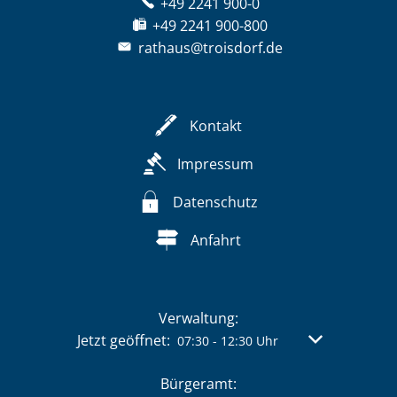
+49 2241 900-0
+49 2241 900-800
rathaus@troisdorf.de
Kontakt
Impressum
Datenschutz
Anfahrt
Verwaltung:
Klicken, um weitere Öffnungs- oder Schließzeit
Jetzt geöffnet:
Von 07:30 bis 
07:30
-
12:30
Uhr
Bürgeramt: