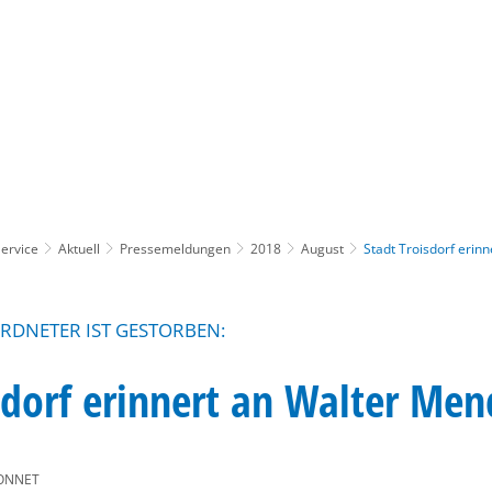
Gebärdensprache
Barrierefre
ervice
Aktuell
Pressemeldungen
2018
August
Stadt Troisdorf erin
RDNETER IST GESTORBEN:
sdorf erinnert an Walter Men
ONNET