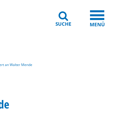
SUCHE
iheit
Leichte Sprache
MENÜ
nert an Walter Mende
de