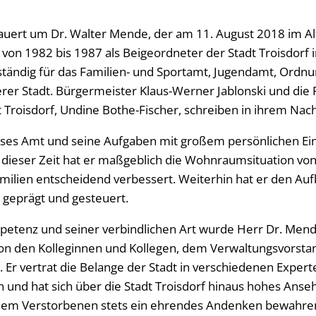
trauert um Dr. Walter Mende, der am 11. August 2018 im Al
r von 1982 bis 1987 als Beigeordneter der Stadt Troisdorf
tändig für das Familien- und Sportamt, Jugendamt, Ordnu
er Stadt. Bürgermeister Klaus-Werner Jablonski und die 
 Troisdorf, Undine Bothe-Fischer, schreiben in ihrem Nach
ses Amt und seine Aufgaben mit großem persönlichen E
dieser Zeit hat er maßgeblich die Wohnraumsituation vo
milien entscheidend verbessert. Weiterhin hat er den Auf
, geprägt und gesteuert.
etenz und seiner verbindlichen Art wurde Herr Dr. Mende
on den Kolleginnen und Kollegen, dem Verwaltungsvorst
. Er vertrat die Belange der Stadt in verschiedenen Expe
n und hat sich über die Stadt Troisdorf hinaus hohes Ans
 dem Verstorbenen stets ein ehrendes Andenken bewahren