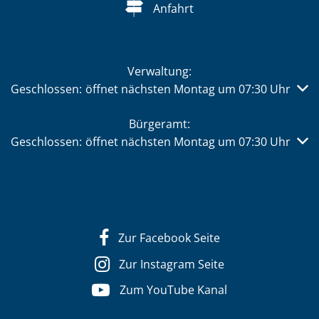
Anfahrt
Verwaltung:
Klicken, um weitere Öffnungs- oder Schließzeiten auszub
Geschlossen:
öffnet nächsten Montag um 07:30 Uhr
Bürgeramt:
Klicken, um weitere Öffnungs- oder Schließzeiten auszub
Geschlossen:
öffnet nächsten Montag um 07:30 Uhr
Zur Facebook Seite
Zur Instagram Seite
Zum YouTube Kanal