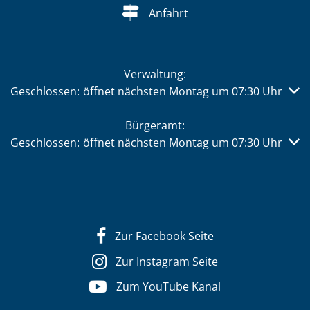
Anfahrt
Verwaltung:
Klicken, um weitere Öffnungs- oder Schließzeiten auszub
Geschlossen:
öffnet nächsten Montag um 07:30 Uhr
Bürgeramt:
Klicken, um weitere Öffnungs- oder Schließzeiten auszub
Geschlossen:
öffnet nächsten Montag um 07:30 Uhr
Zur Facebook Seite
Zur Instagram Seite
Zum YouTube Kanal