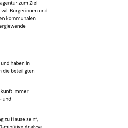
eagentur zum Ziel
e will Bürgerinnen und
ften kommunalen
nergiewende
 und haben in
 die beteiligten
ukunft immer
- und
ng zu Hause sein“,
90-minütige Analyse