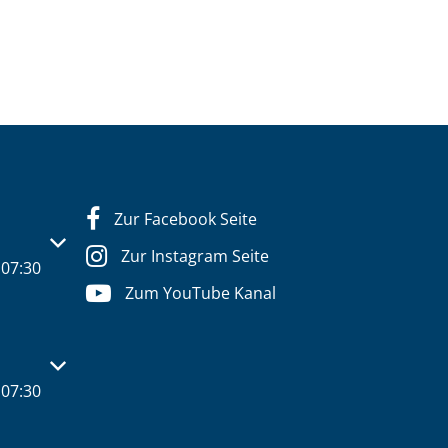
Zur Facebook Seite
s- oder Schließzeiten auszublenden
Zur Instagram Seite
07:30
Zum YouTube Kanal
s- oder Schließzeiten auszublenden
07:30