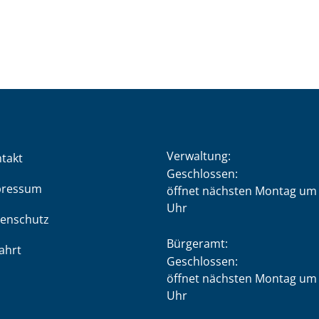
Verwaltung:
takt
Klicken, um weitere Öffnung
Geschlossen:
pressum
öffnet nächsten Montag um 
Uhr
enschutz
Bürgeramt:
ahrt
Klicken, um weitere Öffnung
Geschlossen:
öffnet nächsten Montag um 
Uhr