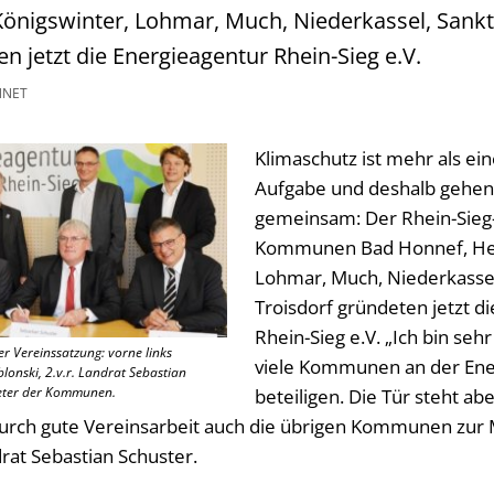
önigswinter, Lohmar, Much, Niederkassel, Sank
n jetzt die Energieagentur Rhein-Sieg e.V.
NNET
Klimaschutz ist mehr als e
Aufgabe und deshalb gehen 
gemeinsam: Der Rhein-Sieg-
Kommunen Bad Honnef, Hen
Lohmar, Much, Niederkassel
Troisdorf gründeten jetzt d
Rhein-Sieg e.V. „Ich bin sehr
 Vereinssatzung: vorne links
viele Kommunen an der Ene
lonski, 2.v.r. Landrat Sebastian
reter der Kommunen.
beteiligen. Die Tür steht ab
 durch gute Vereinsarbeit auch die übrigen Kommunen zur 
rat Sebastian Schuster.