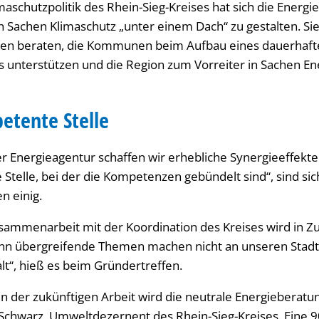
maschutzpolitik des Rhein-Sieg-Kreises hat sich die Energi
in Sachen Klimaschutz „unter einem Dach“ zu gestalten. Si
agen beraten, die Kommunen beim Aufbau eines dauerha
unterstützen und die Region zum Vorreiter in Sachen E
etente Stelle
r Energieagentur schaffen wir erhebliche Synergieeffekte
 Stelle, bei der die Kompetenzen gebündelt sind“, sind sich
n einig.
ammenarbeit mit der Koordination des Kreises wird in Z
enn übergreifende Themen machen nicht an unseren Stadt
“, hieß es beim Gründertreffen.
in der zukünftigen Arbeit wird die neutrale Energieberatu
 Schwarz, Umweltdezernent des Rhein-Sieg-Kreises. Eine 