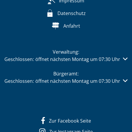
Impressum
Datenschutz
Anfahrt
Verwaltung:
Klicken, um weitere Öffnungs- oder Schließzeiten auszub
Geschlossen:
öffnet nächsten Montag um 07:30 Uhr
Bürgeramt:
Klicken, um weitere Öffnungs- oder Schließzeiten auszub
Geschlossen:
öffnet nächsten Montag um 07:30 Uhr
Zur Facebook Seite
Zur Instagram Seite