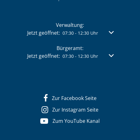
Verwaltung:
Klicken, um weitere Öffnungs- oder Schließzeit
Jetzt geöffnet:
Von 07:30 bis 
07:30
-
12:30
Uhr
Bürgeramt:
Klicken, um weitere Öffnungs- oder Schließzeit
Jetzt geöffnet:
Von 07:30 bis 
07:30
-
12:30
Uhr
Zur Facebook Seite
Zur Instagram Seite
Zum YouTube Kanal