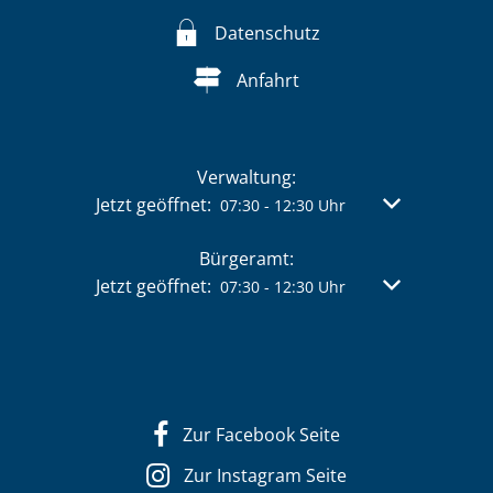
Datenschutz
Anfahrt
Verwaltung:
Klicken, um weitere Öffnungs- oder Schließzeit
Jetzt geöffnet:
Von 07:30 bis 
07:30
-
12:30
Uhr
Bürgeramt:
Klicken, um weitere Öffnungs- oder Schließzeit
Jetzt geöffnet:
Von 07:30 bis 
07:30
-
12:30
Uhr
Zur Facebook Seite
Zur Instagram Seite