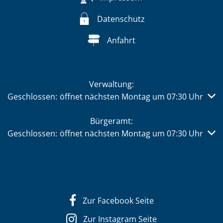
Datenschutz
Anfahrt
Verwaltung:
Klicken, um weitere Öffnungs- oder Schließzeiten auszub
Geschlossen:
öffnet nächsten Montag um 07:30 Uhr
Bürgeramt:
Klicken, um weitere Öffnungs- oder Schließzeiten auszub
Geschlossen:
öffnet nächsten Montag um 07:30 Uhr
Zur Facebook Seite
Zur Instagram Seite