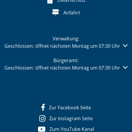
Anfahrt
Verwaltung:
Klicken, um weitere Öffnungs- oder Schließzeiten auszub
Geschlossen:
öffnet nächsten Montag um 07:30 Uhr
Bürgeramt:
Klicken, um weitere Öffnungs- oder Schließzeiten auszub
Geschlossen:
öffnet nächsten Montag um 07:30 Uhr
Zur Facebook Seite
Zur Instagram Seite
Zum YouTube Kanal