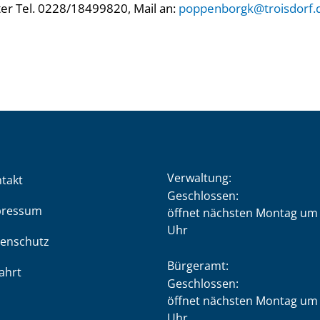
er Tel. 0228/18499820, Mail an:
poppenborgk@troisdorf.
Verwaltung:
takt
Klicken, um weitere Öffnung
Geschlossen:
pressum
öffnet nächsten Montag um 
Uhr
enschutz
Bürgeramt:
ahrt
Klicken, um weitere Öffnung
Geschlossen:
öffnet nächsten Montag um 
Uhr