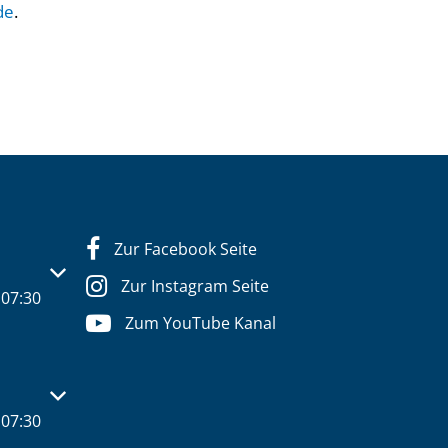
de
.
Zur Facebook Seite
s- oder Schließzeiten auszublenden
Zur Instagram Seite
07:30
Zum YouTube Kanal
s- oder Schließzeiten auszublenden
07:30