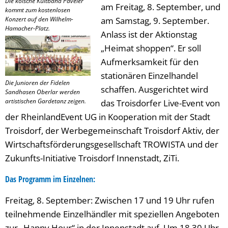
Die kölsche Kultband Paveier
am Freitag, 8. September, und
kommt zum kostenlosen
Konzert auf den Wilhelm-
am Samstag, 9. September.
Hamacher-Platz.
Anlass ist der Aktionstag
„Heimat shoppen“. Er soll
Aufmerksamkeit für den
stationären Einzelhandel
Die Junioren der Fidelen
schaffen. Ausgerichtet wird
Sandhasen Oberlar werden
artistischen Gardetanz zeigen.
das Troisdorfer Live-Event von
der RheinlandEvent UG in Kooperation mit der Stadt
Troisdorf, der Werbegemeinschaft Troisdorf Aktiv, der
Wirtschaftsförderungsgesellschaft TROWISTA und der
Zukunfts-Initiative Troisdorf Innenstadt, ZiTi.
Das Programm im Einzelnen:
Freitag, 8. September: Zwischen 17 und 19 Uhr rufen
teilnehmende Einzelhändler mit speziellen Angeboten
zur „Happy Hour“ in der Innenstadt auf. Um 18.30 Uhr