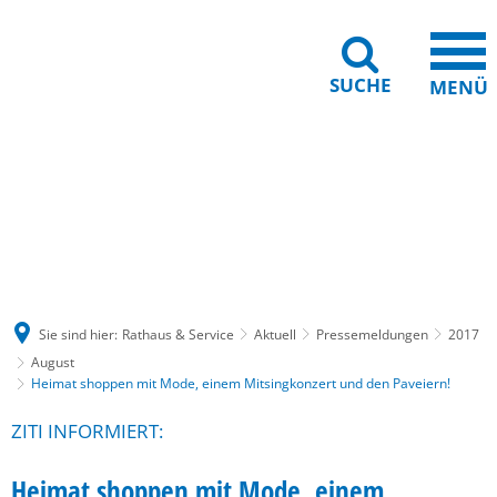
SUCHE
MENÜ
Gebärdensprache
Barrierefreiheit
Leichte Sprache
Sie sind hier:
Rathaus & Service
Aktuell
Pressemeldungen
2017
August
Heimat shoppen mit Mode, einem Mitsingkonzert und den Paveiern!
ZITI INFORMIERT:
Heimat shoppen mit Mode, einem