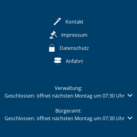
Kontakt
Impressum
Datenschutz
Anfahrt
Verwaltung:
Klicken, um weitere Öffnungs- oder Schließzeiten auszub
Geschlossen:
öffnet nächsten Montag um 07:30 Uhr
Bürgeramt:
Klicken, um weitere Öffnungs- oder Schließzeiten auszub
Geschlossen:
öffnet nächsten Montag um 07:30 Uhr