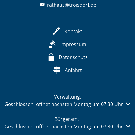
rathaus@troisdorf.de
Kontakt
Impressum
Datenschutz
Anfahrt
Verwaltung:
Klicken, um weitere Öffnungs- oder Schließzeiten auszub
Geschlossen:
öffnet nächsten Montag um 07:30 Uhr
Bürgeramt:
Klicken, um weitere Öffnungs- oder Schließzeiten auszub
Geschlossen:
öffnet nächsten Montag um 07:30 Uhr